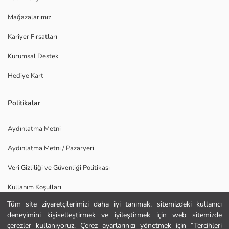
Mağazalarımız
Kariyer Fırsatları
Kurumsal Destek
Hediye Kart
Politikalar
Aydınlatma Metni
Aydınlatma Metni / Pazaryeri
Veri Gizliliği ve Güvenliği Politikası
Kullanım Koşulları
Tüm site ziyaretçilerimizi daha iyi tanımak, sitemizdeki kullanıcı
Uygulamamızı İndirin
deneyimini kişiselleştirmek ve iyileştirmek için web sitemizde
Ana Sayfa
çerezler kullanıyoruz. Çerez ayarlarınızı yönetmek için “Tercihleri