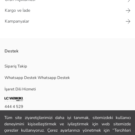
Kargo ve İade
Kampanyalar
Destek
Kadın kazak, dik yaka ve uzun kolludur. Simli ve fitilli kumaştan
Sipariş Takip
üretilmiştir. Etek ucu ve manşetleri kıvrımlıdır.
Whatsapp Destek Whatsapp Destek
İşaret Dili Hizmeti
M
444 4 529
Tüm site ziyaretçilerimizi daha iyi tanımak, sitemizdeki kullanıcı
İletişim Formu
Ana Kumaş:
deneyimini kişiselleştirmek ve iyileştirmek için web sitemizde
Menşei:
444 4 529
çerezler kullanıyoruz. Çerez ayarlarınızı yönetmek için “Tercihleri
Satıcı: