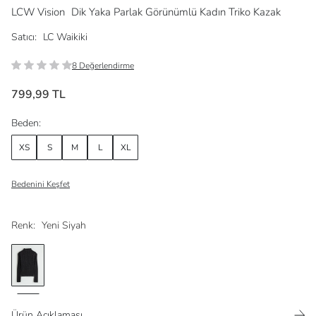
LCW Vision
Dik Yaka Parlak Görünümlü Kadın Triko Kazak
Satıcı:
LC Waikiki
8 Değerlendirme
799,99 TL
Beden:
XS
S
M
L
XL
Bedenini Keşfet
Renk:
Yeni Siyah
Ürün Açıklaması