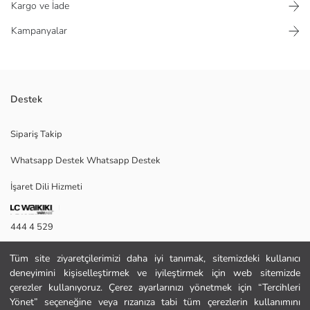
Kargo ve İade
Kampanyalar
Destek
Ürünlerimiz üst düzey kalitede Türkiye'de üretilmiştir Kapüşonlu kalın su
Sipariş Takip
ve rüzgara dayanıklı çift astarlı yeni sezon üretimdir Ürünün iç
bölgesinde çocuğunuzun montuna adını yazabileceği bölüm vardır.
Whatsapp Destek Whatsapp Destek
İşaret Dili Hizmeti
Satıcı:
Marka:
444 4 529
Cinsiyet:
İletişim Formu
Tüm site ziyaretçilerimizi daha iyi tanımak, sitemizdeki kullanıcı
deneyimini kişiselleştirmek ve iyileştirmek için web sitemizde
444 4 529
çerezler kullanıyoruz. Çerez ayarlarınızı yönetmek için “Tercihleri
Yönet” seçeneğine veya rızanıza tabi tüm çerezlerin kullanımını