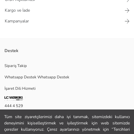
Kargo ve İade
Kampanyalar
Destek
Kalp yaka, ayarlanabilir askılı, klasik yelek, keten karışımlı kumaştan.
Sipariş Takip
Önü düğmeli.
Whatsapp Destek Whatsapp Destek
İşaret Dili Hizmeti
S
444 4 529
Tüm site ziyaretçilerimizi daha iyi tanımak, sitemizdeki kullanıcı
İletişim Formu
Ana Kumaş:
deneyimini kişiselleştirmek ve iyileştirmek için web sitemizde
Astar:
444 4 529
çerezler kullanıyoruz. Çerez ayarlarınızı yönetmek için “Tercihleri
Menşei: