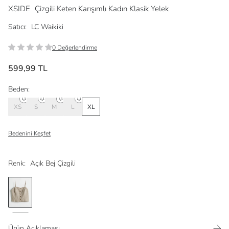
XSIDE
Çizgili Keten Karışımlı Kadın Klasik Yelek
Satıcı:
LC Waikiki
0 Değerlendirme
599,99 TL
Beden:
XS
S
M
L
XL
Bedenini Keşfet
Renk:
Açık Bej Çizgili
Ürün Açıklaması