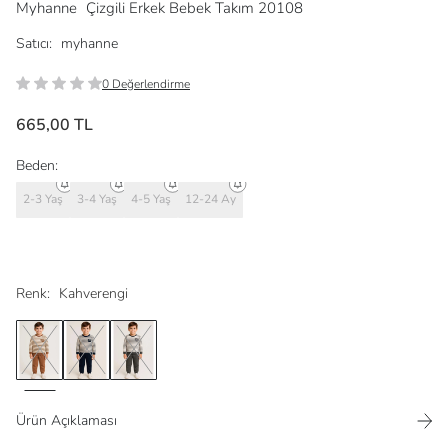
Myhanne
Çizgili Erkek Bebek Takım 20108
Satıcı:
myhanne
0 Değerlendirme
665,00 TL
Beden:
2-3 Yaş
3-4 Yaş
4-5 Yaş
12-24 Ay
Renk:
Kahverengi
Ürün Açıklaması