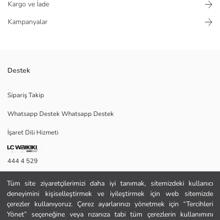
Kargo ve İade
Kampanyalar
Destek
Ürün Açıklaması: Çocuk eşofman takımı, 2–5 yaş aralığındaki minikler
Sipariş Takip
için konfor ve şıklığı bir arada sunar.
Whatsapp Destek Whatsapp Destek
İşaret Dili Hizmeti
Satıcı:
Marka:
Cinsiyet:
444 4 529
Bel Fiti:
İletişim Formu
Tüm site ziyaretçilerimizi daha iyi tanımak, sitemizdeki kullanıcı
deneyimini kişiselleştirmek ve iyileştirmek için web sitemizde
444 4 529
çerezler kullanıyoruz. Çerez ayarlarınızı yönetmek için “Tercihleri
Yönet” seçeneğine veya rızanıza tabi tüm çerezlerin kullanımını