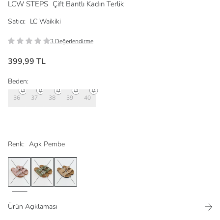
LCW STEPS
Çift Bantlı Kadın Terlik
Satıcı:
LC Waikiki
3 Değerlendirme
399,99 TL
Beden:
36
37
38
39
40
Renk:
Açık Pembe
Ürün Açıklaması