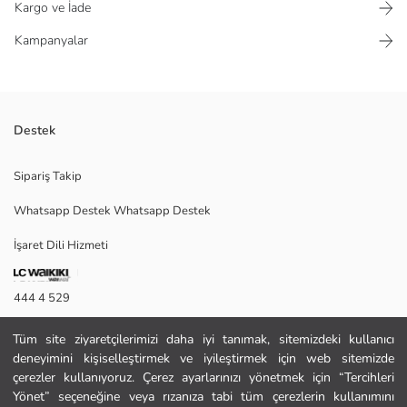
Kargo ve İade
Kampanyalar
Destek
Süet görünümlü kadın terlik, üst kısmında bulunan ayarlanabilir metal
Sipariş Takip
tokalı iki adet geniş banta sahiptir.
Whatsapp Destek Whatsapp Destek
İşaret Dili Hizmeti
Menşei:
Satıcı:
Marka:
444 4 529
Cinsiyet:
Desen:
İletişim Formu
Kumaş:
Tüm site ziyaretçilerimizi daha iyi tanımak, sitemizdeki kullanıcı
Burun Şekli:
deneyimini kişiselleştirmek ve iyileştirmek için web sitemizde
444 4 529
çerezler kullanıyoruz. Çerez ayarlarınızı yönetmek için “Tercihleri
Yönet” seçeneğine veya rızanıza tabi tüm çerezlerin kullanımını