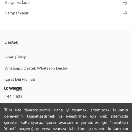
Kargo ve İade
Kampanyalar
Destek
Gömlek yaka, uzun kollu ve çiçek nakışlı kız çocuk jean ceket, önden
Sipariş Takip
düğme kapamalıdır ve çift göğüs cebi bulunur.
Whatsapp Destek Whatsapp Destek
İşaret Dili Hizmeti
Ana Kumaş:
Satıcı:
Marka:
444 4 529
Cinsiyet:
Kalıp:
İletişim Formu
Kumaş:
Tüm site ziyaretçilerimizi daha iyi tanımak, sitemizdeki kullanıcı
Kalınlık:
deneyimini kişiselleştirmek ve iyileştirmek için web sitemizde
444 4 529
çerezler kullanıyoruz. Çerez ayarlarınızı yönetmek için “Tercihleri
Yönet” seçeneğine veya rızanıza tabi tüm çerezlerin kullanımını