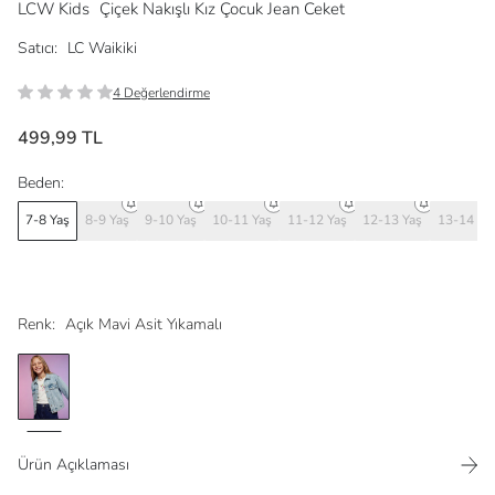
LCW Kids
Çiçek Nakışlı Kız Çocuk Jean Ceket
Satıcı:
LC Waikiki
4 Değerlendirme
499,99 TL
Beden:
7-8 Yaş
8-9 Yaş
9-10 Yaş
10-11 Yaş
11-12 Yaş
12-13 Yaş
13-14 Ya
Renk:
Açık Mavi Asit Yıkamalı
Ürün Açıklaması