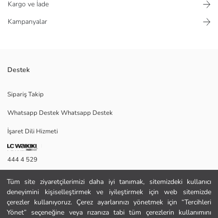
Kargo ve İade
Kampanyalar
Destek
Bütün yüzeyi çiçek desenleri ile kaplı olan kadın şal, tek parça kumaştan
Sipariş Takip
oluşur ve kare formda tasarlanmıştır.
Whatsapp Destek Whatsapp Destek
İşaret Dili Hizmeti
Ana Kumaş:
Menşei:
Satıcı:
444 4 529
Marka:
Cinsiyet:
İletişim Formu
Desen:
Tüm site ziyaretçilerimizi daha iyi tanımak, sitemizdeki kullanıcı
Ürün Ebat:
deneyimini kişiselleştirmek ve iyileştirmek için web sitemizde
444 4 529
çerezler kullanıyoruz. Çerez ayarlarınızı yönetmek için “Tercihleri
Yönet” seçeneğine veya rızanıza tabi tüm çerezlerin kullanımını