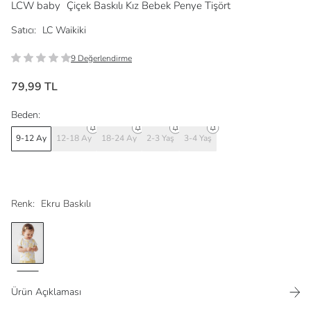
LCW baby
Çiçek Baskılı Kız Bebek Penye Tişört
Satıcı:
LC Waikiki
9 Değerlendirme
79,99 TL
Beden:
9-12 Ay
12-18 Ay
18-24 Ay
2-3 Yaş
3-4 Yaş
Renk:
Ekru Baskılı
Ürün Açıklaması