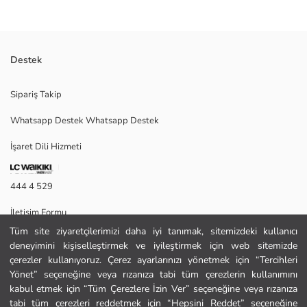
Destek
Sipariş Takip
Whatsapp Destek Whatsapp Destek
M
İşaret Dili Hizmeti
Ana Kumaş:
444 4 529
Menşei:
İletişim Formu
Satıcı:
Marka:
Tüm site ziyaretçilerimizi daha iyi tanımak, sitemizdeki kullanıcı
444 4 529
Cinsiyet:
deneyimini kişiselleştirmek ve iyileştirmek için web sitemizde
Kalıp:
çerezler kullanıyoruz. Çerez ayarlarınızı yönetmek için “Tercihleri
Kalınlık:
Yönet” seçeneğine veya rızanıza tabi tüm çerezlerin kullanımını
Yardım
kabul etmek için “Tüm Çerezlere İzin Ver” seçeneğine veya rızanıza
tabi tüm çerezleri reddetmek için “Hepsini Reddet” seçeneğine