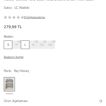
Satıcı:
LC Waikiki
8 Değerlendirme
279,99 TL
Beden:
S
M
L
XL
2XL
3XL
Bedenini Keşfet
Renk:
Bej Melanj
Ürün Açıklaması