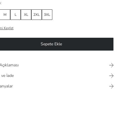
:
M
L
XL
2XL
3XL
ni Keşfet
Sepete Ekle
Açıklaması
 ve İade
nyalar