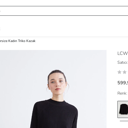
R
ersize Kadın Triko Kazak
LCW
Satıcı:
599,
Renk: