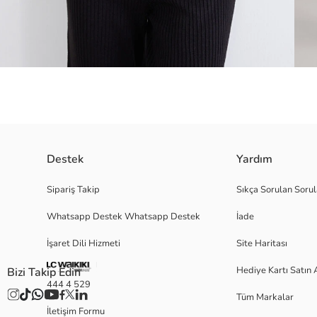
Destek
Yardım
Fitilli dokulu kadın kazak, bisiklet yakalı ve reglan uzun kolludur. Etek uc
Sipariş Takip
Sıkça Sorulan Sorul
Hamile giyime uygundur. Hamilelikte ve sonrasında rahatça kullanabilirsi
Whatsapp Destek Whatsapp Destek
İade
İşaret Dili Hizmeti
Site Haritası
M
Hediye Kartı Satın 
Bizi Takip Edin
444 4 529
Tüm Markalar
İletişim Formu
Ana Kumaş: