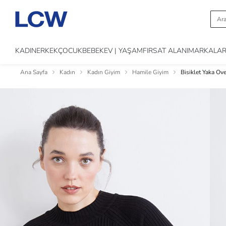
KADIN
ERKEK
ÇOCUK
BEBEK
EV | YAŞAM
FIRSAT ALANI
MARKALA
Ana Sayfa
Kadın
Kadın Giyim
Hamile Giyim
Bisiklet Yaka Ov