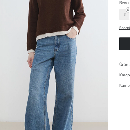
Beden
S
Bedeni
Ürün 
Kargo
Kampa