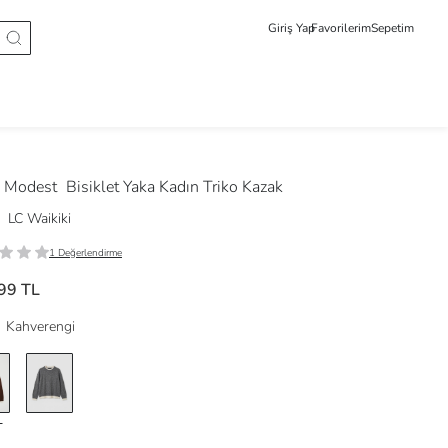
Giriş Yap
Favorilerim
Sepetim
 Modest
Bisiklet Yaka Kadın Triko Kazak
LC Waikiki
1 Değerlendirme
99 TL
Kahverengi