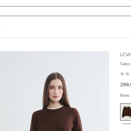
R
LCW
Satıcı:
299,
Renk: