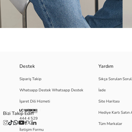
Destek
Yardım
Bisiklet yaka ve uzun kollu kadın kazak, triko kumaştan üretilmiştir. Yaka
Sipariş Takip
Sıkça Sorulan Sorul
Whatsapp Destek Whatsapp Destek
İade
İşaret Dili Hizmeti
Site Haritası
M
Hediye Kartı Satın 
Bizi Takip Edin
444 4 529
Tüm Markalar
2.Kumaş:
İletişim Formu
Ana Kumaş: