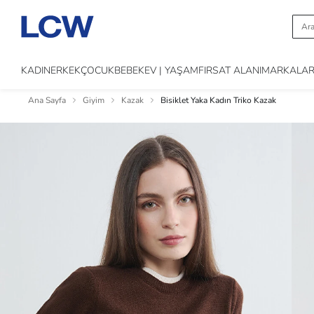
KADIN
ERKEK
ÇOCUK
BEBEK
EV | YAŞAM
FIRSAT ALANI
MARKALA
Ana Sayfa
Giyim
Kazak
Bisiklet Yaka Kadın Triko Kazak