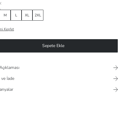
:
M
L
XL
2XL
ni Keşfet
Sepete Ekle
Açıklaması
 ve İade
nyalar