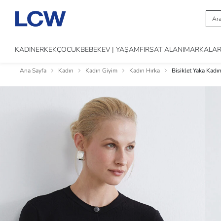
KADIN
ERKEK
ÇOCUK
BEBEK
EV | YAŞAM
FIRSAT ALANI
MARKALA
Ana Sayfa
Kadın
Kadın Giyim
Kadın Hırka
Bisiklet Yaka Kadın