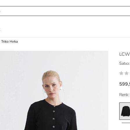
R
 Triko Hırka
LCW
Satıcı:
599,
Renk: