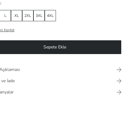
:
L
XL
2XL
3XL
4XL
ni Keşfet
Sepete Ekle
Açıklaması
 ve İade
nyalar