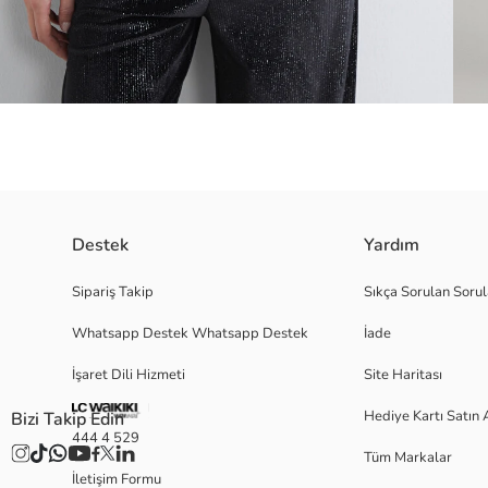
Destek
Yardım
Bisiklet yaka, uzun kollu kadın hırka, önden düğme kapamalı ve çift cepl
Sipariş Takip
Sıkça Sorulan Sorul
Whatsapp Destek Whatsapp Destek
İade
İşaret Dili Hizmeti
Site Haritası
M
Hediye Kartı Satın 
Bizi Takip Edin
444 4 529
Tüm Markalar
Ana Kumaş:
İletişim Formu
Menşei: