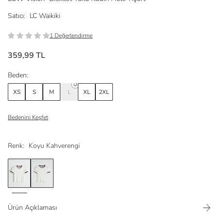
Satıcı:
LC Waikiki
1 Değerlendirme
359,99 TL
Beden:
XS
S
M
L
XL
2XL
Bedenini Keşfet
Renk:
Koyu Kahverengi
Ürün Açıklaması