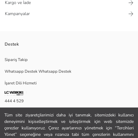
Kargo ve İade
Kampanyalar
Destek
Bisiklet yakalı ve uzun kollu erkek çocuk kazak, ince dokulu triko
Sipariş Takip
kumaştan üretilmiştir. Kol ve etek ucu ribanalıdır.
Whatsapp Destek Whatsapp Destek
İşaret Dili Hizmeti
Ana Kumaş:
Menşei:
Satıcı:
444 4 529
Marka:
Cinsiyet:
İletişim Formu
Kalıp:
Tüm site ziyaretçilerimizi daha iyi tanımak, sitemizdeki kullanıcı
Kalınlık:
deneyimini kişiselleştirmek ve iyileştirmek için web sitemizde
444 4 529
çerezler kullanıyoruz. Çerez ayarlarınızı yönetmek için “Tercihleri
Yönet” seçeneğine veya rızanıza tabi tüm çerezlerin kullanımını