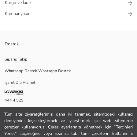
Kargo ve İade
Kampanyalar
Destek
Çıtçıtlı body modelleri arasında yer alan bu ürün bebeklerin hassas
Sipariş Takip
cildine uygun pamuklu kumaşıyla konfor sunar. Atlet çıtçıtlı body formu
sayesinde sıcak havalarda ideal kullanım sağlar. Erkek bebek çıtçıtlı body
Whatsapp Destek Whatsapp Destek
arayan ebeveynler için pratik bir seçenektir. Fil desenli çıtçıtlı body %
100 pamuk içeriğe sahiptir.
İşaret Dili Hizmeti
444 4 529
Satıcı:
Marka:
İletişim Formu
Cinsiyet:
Tüm site ziyaretçilerimizi daha iyi tanımak, sitemizdeki kullanıcı
Kalıp:
deneyimini kişiselleştirmek ve iyileştirmek için web sitemizde
444 4 529
Kalınlık:
çerezler kullanıyoruz. Çerez ayarlarınızı yönetmek için “Tercihleri
Paket İçeriği:
Yönet” seçeneğine veya rızanıza tabi tüm çerezlerin kullanımını