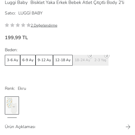
Luggi Baby
Bisiklet Yaka Erkek Bebek Atlet Çıtçıtlı Body 2'li
Satıcı:
LUGGİ BABY
2 Değerlendirme
199,99 TL
Beden:
3-6 Ay
6-9 Ay
9-12 Ay
12-18 Ay
18-24 Ay
2-3 Yaş
Renk:
Ekru
Ürün Açıklaması