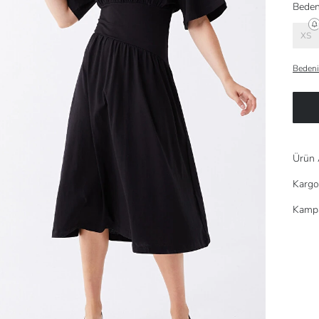
Beden
XS
Bedeni
Ürün 
Kargo
Kampa