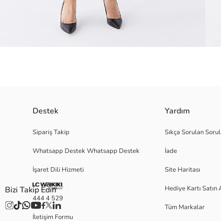
Destek
Yardım
Bisiklet yaka detayı ve düz kesimiyle öne çıkan kısa kollu kadın elbise, şı
Sipariş Takip
Sıkça Sorulan Sorul
rahatlıkla kullanabilirsiniz.
Whatsapp Destek Whatsapp Destek
İade
İşaret Dili Hizmeti
Site Haritası
S
Hediye Kartı Satın 
Bizi Takip Edin
444 4 529
Tüm Markalar
İletişim Formu
Ana Kumaş: