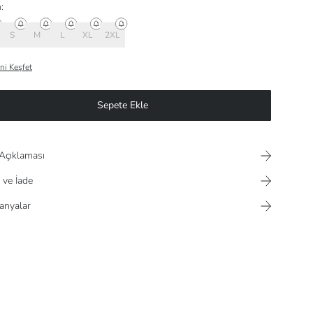
:
S
M
L
XL
2XL
ni Keşfet
Sepete Ekle
Açıklaması
 ve İade
nyalar