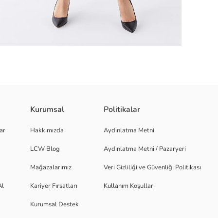
Kurumsal
Politikalar
klığı ve rahatlığı bir araya getirerek günlük tarzınıza zarif bir dokunuş k
ar
Hakkımızda
Aydınlatma Metni
LCW Blog
Aydınlatma Metni / Pazaryeri
Mağazalarımız
Veri Gizliliği ve Güvenliği Politikası
Al
Kariyer Fırsatları
Kullanım Koşulları
Kurumsal Destek