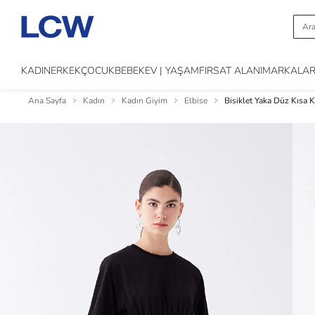
KADIN
ERKEK
ÇOCUK
BEBEK
EV | YAŞAM
FIRSAT ALANI
MARKALA
Ana Sayfa
Kadın
Kadın Giyim
Elbise
Bisiklet Yaka Düz Kısa 