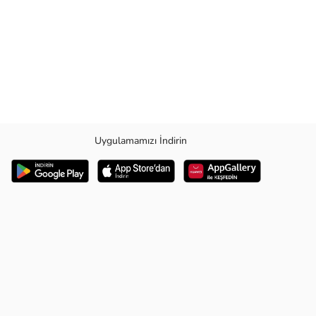
Uygulamamızı İndirin
atıyor. Hafif ve ferah yapısıyla hem günlük hayatta hem de iş ortamında