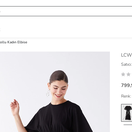
R
Kollu Kadın Elbise
LCW 
Satıcı:
799,
Renk: