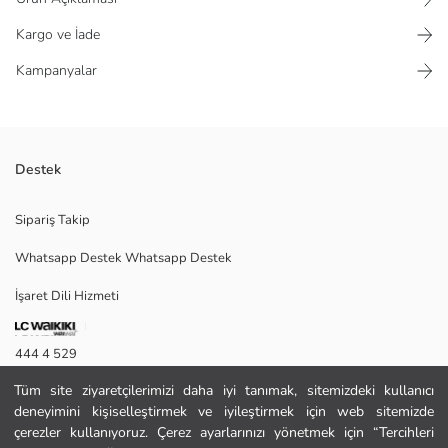
Kargo ve İade
Kampanyalar
Destek
Bisiklet yaka, kısa kollu erkek tişört, %100 pamuklu penye kumaştan
Sipariş Takip
üretilmiştir. Bol kalıplı ve önü baskılıdır.
Whatsapp Destek Whatsapp Destek
İşaret Dili Hizmeti
M
444 4 529
Tüm site ziyaretçilerimizi daha iyi tanımak, sitemizdeki kullanıcı
İletişim Formu
Ana Kumaş:
deneyimini kişiselleştirmek ve iyileştirmek için web sitemizde
Menşei:
444 4 529
çerezler kullanıyoruz. Çerez ayarlarınızı yönetmek için “Tercihleri
Satıcı: