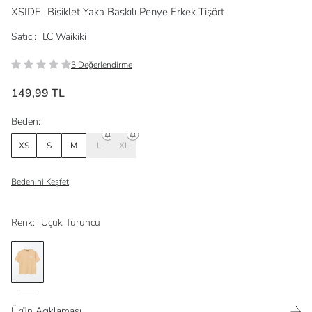
XSIDE
Bisiklet Yaka Baskılı Penye Erkek Tişört
Satıcı:
LC Waikiki
3 Değerlendirme
149,99 TL
Beden:
XS
S
M
L
XL
Bedenini Keşfet
Renk:
Uçuk Turuncu
Ürün Açıklaması