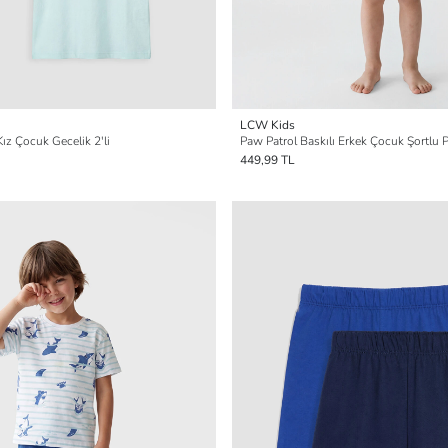
LCW Kids
Kız Çocuk Gecelik 2'li
Paw Patrol Baskılı Erkek Çocuk Şortlu 
449,99 TL