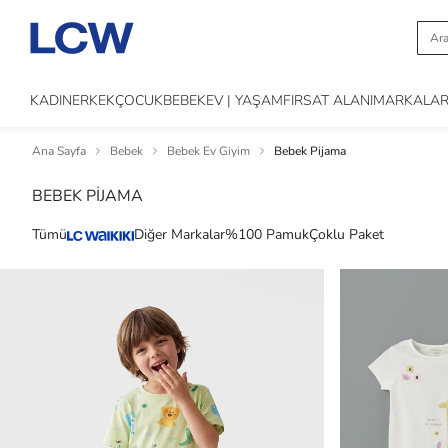
KADIN
ERKEK
ÇOCUK
BEBEK
EV | YAŞAM
FIRSAT ALANI
MARKALA
Ana Sayfa
Bebek
Bebek Ev Giyim
Bebek Pijama
BEBEK PİJAMA
Tümü
Diğer Markalar
%100 Pamuk
Çoklu Paket