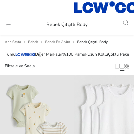
Bebek Çıtçıtlı Body
Ana Sayfa
Bebek
Bebek Ev Giyim
Bebek Çıtçıtlı Body
Tümü
Diğer Markalar
%100 Pamuk
Uzun Kollu
Çoklu Paket
Filtrele ve Sırala