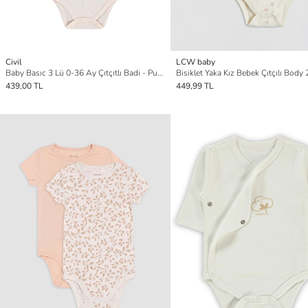
Civil
LCW baby
Baby Basıc 3 Lü 0-36 Ay Çıtçıtlı Badi - Pudra 1-3 Ay
Bisiklet Yaka Kız Bebek Çıtçılı Body 2
439,00 TL
449,99 TL