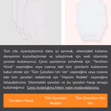
Tüm site ziyaretçilerimizi daha iyi tanımak, sitemizdeki kullanıcı
deneyimini kişiselleştirmek ve iyileştirmek için web sitemizde
LCW baby
Panço
Ana Sayfa
çerezler kullanıyoruz. Çerez ayarlarınızı yönetmek için “Tercihleri
Bisiklet Yaka Erkek Bebek Çıtçıtlı Body 3'lü
Kız Bebek Özel Dokulu Askılı Beyaz
Yönet” seçeneğine veya rızanıza tabi tüm çerezlerin kullanımını
499,99 TL
358,00 TL
kabul etmek için “Tüm Çerezlere İzin Ver” seçeneğine veya rızanıza
Kategoriler
tabi tüm çerezleri reddetmek için “Hepsini Reddet” seçeneğine
tıklayabilirsiniz. Sitemizdeki çerezleri ve bu çerezleri hangi amaçla
Sepetim
1
/
285
kullandığımızı
Çerez Aydınlatma Metni ’nden inceleyebilirsiniz.
Tüm Çerezleri
Tüm Çerezlere İzin
Tercihleri Yönet
Reddet
Ver