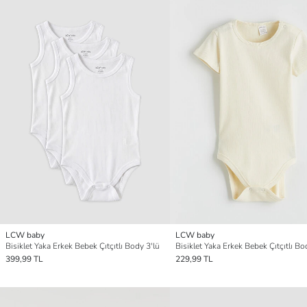
LCW baby
LCW baby
Bisiklet Yaka Erkek Bebek Çıtçıtlı Body 3'lü
Bisiklet Yaka Erkek Bebek Çıtçıtlı Bo
399,99 TL
229,99 TL