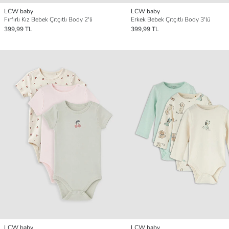
LCW baby
LCW baby
Fırfırlı Kız Bebek Çıtçıtlı Body 2'li
Erkek Bebek Çıtçıtlı Body 3'lü
399,99 TL
399,99 TL
LCW baby
LCW baby