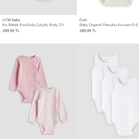
LCW baby
Civil
Kız Bebek Kısa Kollu Çıtçıtllı Body 2'li
399,99 TL
289,99 TL