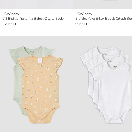
LCW baby
LCW baby
2'li Bisiklet Yaka Kız Bebek Çıtçıtlı Body
Bisiklet Yaka Erkek Bebek Çıtçıtlı Bo
329,99 TL
99,99 TL