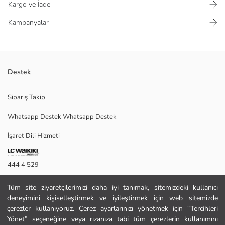
Kargo ve İade
Kampanyalar
Destek
Kız çocuk külotlu çorap; bir modeli bacağın dış yan kısmında kalp, diğer
Sipariş Takip
modeli ise fiyonk desenlidir.
Whatsapp Destek Whatsapp Destek
İşaret Dili Hizmeti
Ana Kumaş Optik Beyaz:
Ana Kumaş Parlak Beyaz:
Menşei:
444 4 529
Satıcı:
Marka:
İletişim Formu
Cinsiyet:
Tüm site ziyaretçilerimizi daha iyi tanımak, sitemizdeki kullanıcı
Kalınlık:
deneyimini kişiselleştirmek ve iyileştirmek için web sitemizde
444 4 529
Paket İçeriği:
çerezler kullanıyoruz. Çerez ayarlarınızı yönetmek için “Tercihleri
Yönet” seçeneğine veya rızanıza tabi tüm çerezlerin kullanımını