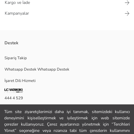
Kargo ve İade
Kampanyalar
Destek
Yüksek pamuk içerikli kumaştan üretilen kız çocuk boxer seti; baskılı,
Sipariş Takip
desenli ve düz olmak üzere üç farklı modelden oluşur.
Whatsapp Destek Whatsapp Destek
İşaret Dili Hizmeti
Ana Kumaş Krem Baskılı:
Ana Kumaş Pastel Mavi:
Ana Kumaş Pembe:
444 4 529
Menşei:
Satıcı:
İletişim Formu
Marka:
Tüm site ziyaretçilerimizi daha iyi tanımak, sitemizdeki kullanıcı
Cinsiyet:
deneyimini kişiselleştirmek ve iyileştirmek için web sitemizde
444 4 529
Kalıp:
çerezler kullanıyoruz. Çerez ayarlarınızı yönetmek için “Tercihleri
Desen:
Yönet” seçeneğine veya rızanıza tabi tüm çerezlerin kullanımını