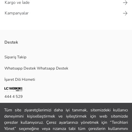
Kargo ve İade
Kampanyalar
Destek
Bisiklet yaka ve kısa kollu erkek bebek tulum, omuzdan ve ağdan çıtçıt
Sipariş Takip
kapamalıdır. %100 Pamuk kumaştan üretilmiştir.
Whatsapp Destek Whatsapp Destek
İşaret Dili Hizmeti
Ana Kumaş Ekru Baskılı:
Ana Kumaş Uçuk Mavi Baskılı:
Menşei:
444 4 529
Satıcı:
Marka:
İletişim Formu
Cinsiyet:
Tüm site ziyaretçilerimizi daha iyi tanımak, sitemizdeki kullanıcı
Kalıp:
deneyimini kişiselleştirmek ve iyileştirmek için web sitemizde
444 4 529
Kumaş:
çerezler kullanıyoruz. Çerez ayarlarınızı yönetmek için “Tercihleri
Kalınlık:
Yönet” seçeneğine veya rızanıza tabi tüm çerezlerin kullanımını