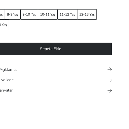
:
aş
8-9 Yaş
9-10 Yaş
10-11 Yaş
11-12 Yaş
12-13 Yaş
 Yaş
Sepete Ekle
Açıklaması
 ve İade
nyalar