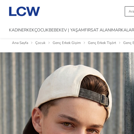
KADIN
ERKEK
ÇOCUK
BEBEK
EV | YAŞAM
FIRSAT ALANI
MARKALA
Ana Sayfa
Çocuk
Genç Erkek Giyim
Genç Erkek Tişört
Genç E