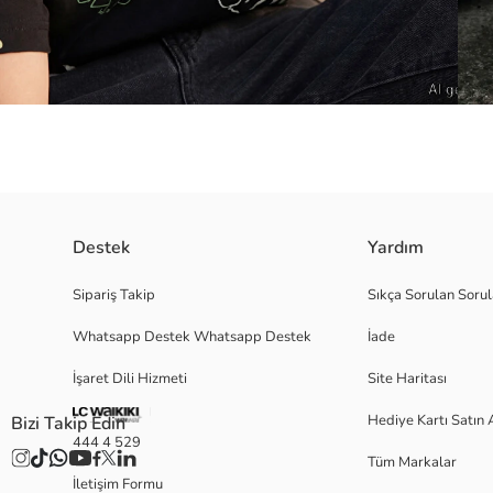
Destek
Yardım
Bisiklet yaka ve kısa kollu erkek çocuk tişört, %100 Pamuk penye kumaştan 
Sipariş Takip
Sıkça Sorulan Sorul
Whatsapp Destek Whatsapp Destek
İade
Ana Kumaş:
İşaret Dili Hizmeti
Site Haritası
Menşei:
Satıcı:
Hediye Kartı Satın 
Bizi Takip Edin
Marka:
444 4 529
Cinsiyet:
Tüm Markalar
Kalıp:
İletişim Formu
Kumaş: