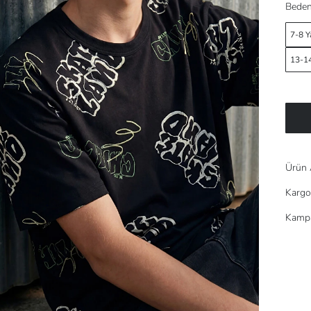
Beden
7-8 Y
13-14
Ürün 
Kargo
Kampa