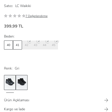
Satıcı:
LC Waikiki
7 Değerlendirme
399,99 TL
Beden:
40
41
42
43
44
45
Renk:
Gri
Ürün Açıklaması
Kargo ve İade