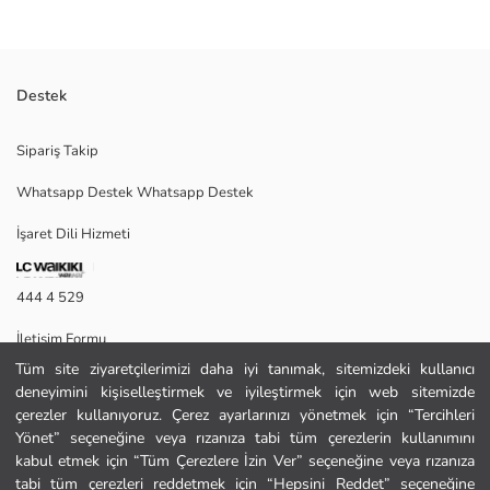
Destek
Bağcık kapamalı erkek bot, dolgulu bilek kısmına ve kalın, tırtıklı bir
Sipariş Takip
tabana sahiptir. Panelli bir tasarıma sahiptir.
Whatsapp Destek Whatsapp Destek
İşaret Dili Hizmeti
Menşei:
Satıcı:
Marka:
444 4 529
Cinsiyet:
Ayakkabı Kapanma Şekli:
İletişim Formu
Burun Şekli:
Desen:
Tüm site ziyaretçilerimizi daha iyi tanımak, sitemizdeki kullanıcı
444 4 529
deneyimini kişiselleştirmek ve iyileştirmek için web sitemizde
çerezler kullanıyoruz. Çerez ayarlarınızı yönetmek için “Tercihleri
Yönet” seçeneğine veya rızanıza tabi tüm çerezlerin kullanımını
Yardım
kabul etmek için “Tüm Çerezlere İzin Ver” seçeneğine veya rızanıza
tabi tüm çerezleri reddetmek için “Hepsini Reddet” seçeneğine