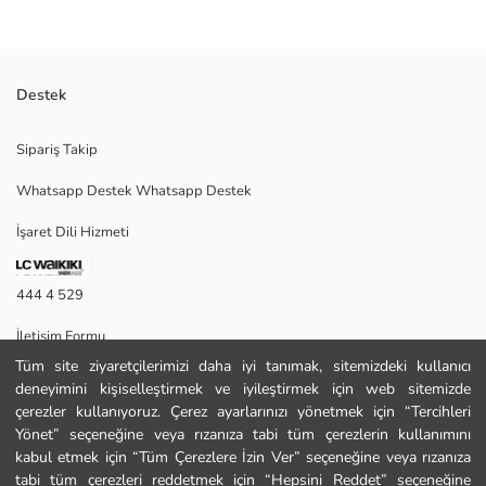
Destek
Beli lastikli ve yan cepli erkek pijama altı, 2 iplik kumaştan üretilmiştir.
Sipariş Takip
Paçaları ribanalıdır ve baskı detayı bulunur.
Whatsapp Destek Whatsapp Destek
İşaret Dili Hizmeti
M
444 4 529
İletişim Formu
Ana Kumaş:
Menşei:
Tüm site ziyaretçilerimizi daha iyi tanımak, sitemizdeki kullanıcı
444 4 529
Satıcı:
deneyimini kişiselleştirmek ve iyileştirmek için web sitemizde
Marka:
çerezler kullanıyoruz. Çerez ayarlarınızı yönetmek için “Tercihleri
Cinsiyet:
Yönet” seçeneğine veya rızanıza tabi tüm çerezlerin kullanımını
Yardım
Kalıp:
kabul etmek için “Tüm Çerezlere İzin Ver” seçeneğine veya rızanıza
Kumaş:
tabi tüm çerezleri reddetmek için “Hepsini Reddet” seçeneğine