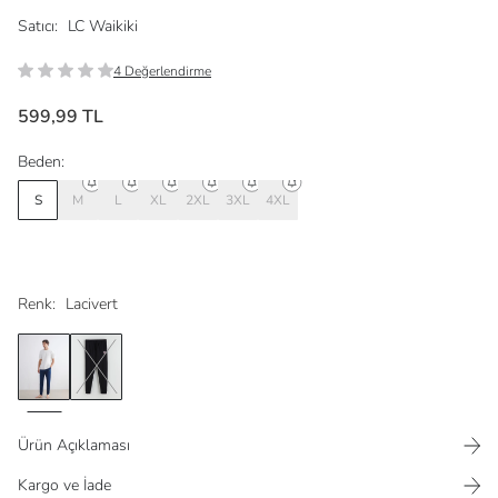
Satıcı:
LC Waikiki
4 Değerlendirme
599,99 TL
Beden:
S
M
L
XL
2XL
3XL
4XL
Renk:
Lacivert
Ürün Açıklaması
Kargo ve İade