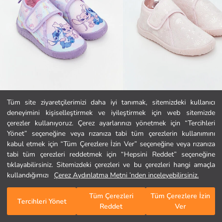
Tüm site ziyaretçilerimizi daha iyi tanımak, sitemizdeki kullanıcı
deneyimini kişiselleştirmek ve iyileştirmek için web sitemizde
LCW STEPS
LCW STEPS
Ana Sayfa
çerezler kullanıyoruz. Çerez ayarlarınızı yönetmek için “Tercihleri
Lilo ve Stitch Baskılı Kız Çocuk Panduf
Cırt Cırtlı Kız Çocuk Panduf
Yönet” seçeneğine veya rızanıza tabi tüm çerezlerin kullanımını
499,99 TL
649,99 TL
kabul etmek için “Tüm Çerezlere İzin Ver” seçeneğine veya rızanıza
Kategoriler
tabi tüm çerezleri reddetmek için “Hepsini Reddet” seçeneğine
tıklayabilirsiniz. Sitemizdeki çerezleri ve bu çerezleri hangi amaçla
Sepetim
1
/
88
kullandığımızı
Çerez Aydınlatma Metni ’nden inceleyebilirsiniz.
Tüm Çerezleri
Tüm Çerezlere İzin
Tercihleri Yönet
Reddet
Ver