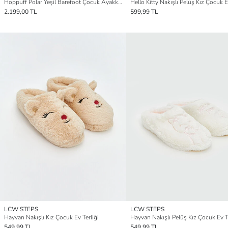
Hoppuff Polar Yeşil Barefoot Çocuk Ayakkabı
2.199,00 TL
599,99 TL
LCW STEPS
LCW STEPS
Hayvan Nakışlı Kız Çocuk Ev Terliği
Hayvan Nakışlı Pelüş Kız Çocuk Ev Te
549,99 TL
549,99 TL