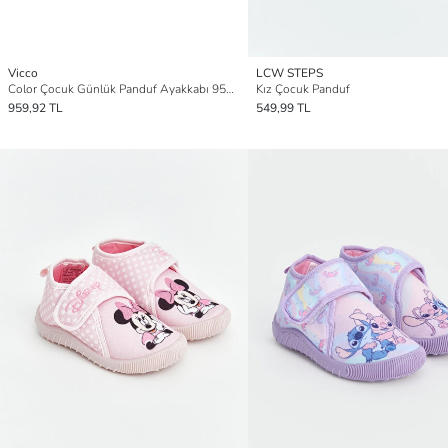
Vicco
LCW STEPS
Color Çocuk Günlük Panduf Ayakkabı 959.P19K.446-122 Krem
Kız Çocuk Panduf
959,92 TL
549,99 TL