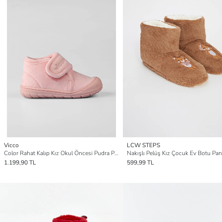
Vicco
LCW STEPS
Color Rahat Kalıp Kız Okul Öncesi Pudra Panduf
Nakışlı Pelüş Kız Çocuk Ev Botu Pa
1.199,90 TL
599,99 TL