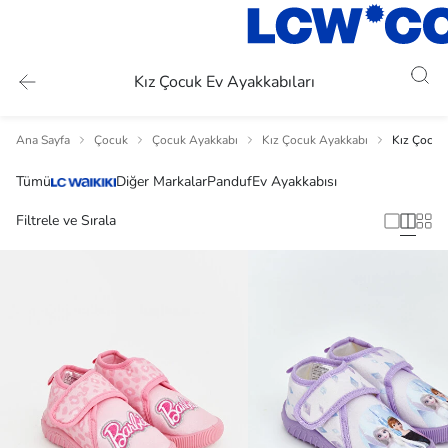
Kız Çocuk Ev Ayakkabıları
Ana Sayfa
Çocuk
Çocuk Ayakkabı
Kız Çocuk Ayakkabı
Kız Çocuk 
Tümü
Diğer Markalar
Panduf
Ev Ayakkabısı
Filtrele ve Sırala