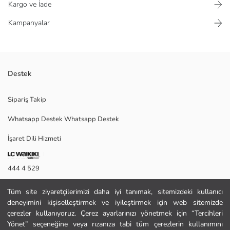
Kargo ve İade
Kampanyalar
Destek
Fiyonk aksesuarlı kız bebek saç bandı. Biri puantiye desenli, diğeri düz
Sipariş Takip
kumaştan üretilmiş 2'li settir.
Whatsapp Destek Whatsapp Destek
İşaret Dili Hizmeti
2.Kumaş Canlı Kırmızı:
2.Kumaş Ekru:
3.Kumaş Canlı Kırmızı:
444 4 529
3.Kumaş Ekru:
Ana Kumaş Canlı Kırmızı:
İletişim Formu
Ana Kumaş Ekru:
Tüm site ziyaretçilerimizi daha iyi tanımak, sitemizdeki kullanıcı
Menşei:
deneyimini kişiselleştirmek ve iyileştirmek için web sitemizde
444 4 529
Satıcı:
çerezler kullanıyoruz. Çerez ayarlarınızı yönetmek için “Tercihleri
Marka:
Yönet” seçeneğine veya rızanıza tabi tüm çerezlerin kullanımını