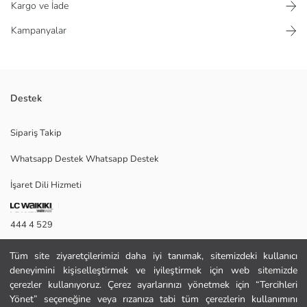
Kargo ve İade
Kampanyalar
Destek
Kız çocuk takı setinin içerisinde fiyonk detaylı kolye,yüzük ve bileklik
Sipariş Takip
mevcuttur.
Whatsapp Destek Whatsapp Destek
İşaret Dili Hizmeti
2. Malzeme Bileklik-Bijuteri:
2. Malzeme Kolye:
2. Malzeme Yüzük:
444 4 529
Ana Malzeme Bileklik-Bijuteri:
Ana Malzeme Kolye:
İletişim Formu
Ana Malzeme Yüzük:
Tüm site ziyaretçilerimizi daha iyi tanımak, sitemizdeki kullanıcı
Satıcı:
deneyimini kişiselleştirmek ve iyileştirmek için web sitemizde
444 4 529
Marka:
çerezler kullanıyoruz. Çerez ayarlarınızı yönetmek için “Tercihleri
Cinsiyet:
Yönet” seçeneğine veya rızanıza tabi tüm çerezlerin kullanımını