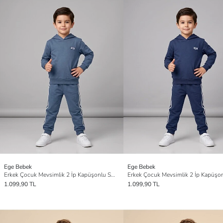
Ege Bebek
Ege Bebek
Erkek Çocuk Mevsimlik 2 İp Kapüşonlu Sweat ve Eşofman Altlı 2'li 6-7-8-910 Yaş Eşofman Takımı
1.099,90 TL
1.099,90 TL