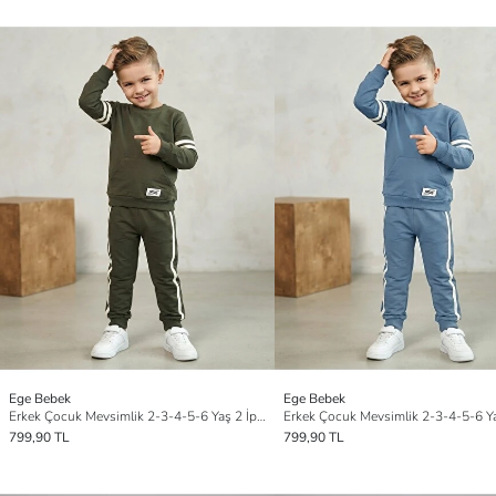
Ege Bebek
Ege Bebek
Erkek Çocuk Mevsimlik 2-3-4-5-6 Yaş 2 İp Cep Detaylı 2'li Alt Üst Eşofman Takımı
799,90 TL
799,90 TL