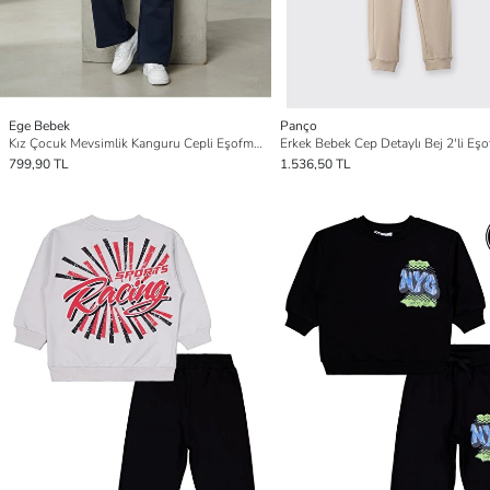
Ege Bebek
Panço
Kız Çocuk Mevsimlik Kanguru Cepli Eşofman Takımı
799,90 TL
1.536,50 TL