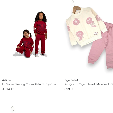
Adidas
Ege Bebek
Lk Marvel Sm Jog Çocuk Günlük Eşofman Takımı JZ7666 Kırmızı
3.314,15 TL
899,90 TL