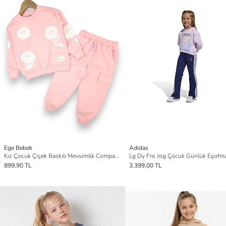
Ege Bebek
Adidas
Kız Çocuk Çiçek Baskılı Mevsimlik Compact 2 İplik 2-3-4-5-6 Yaş Alt Üst Eşofman Takımı
899,90 TL
3.399,00 TL