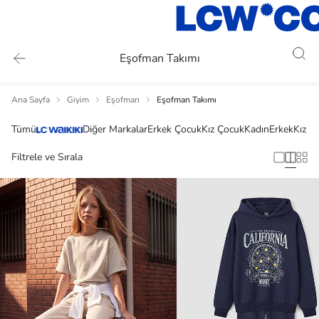
Eşofman Takımı
Ana Sayfa
Giyim
Eşofman
Eşofman Takımı
Tümü
Diğer Markalar
Erkek Çocuk
Kız Çocuk
Kadın
Erkek
Kız B
Filtrele ve Sırala