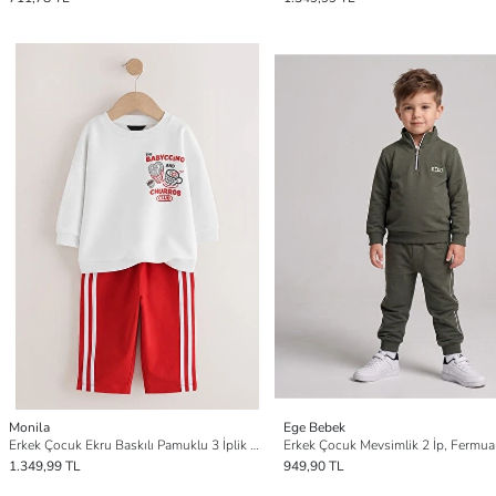
Monila
Ege Bebek
Erkek Çocuk Ekru Baskılı Pamuklu 3 İplik Kumaş Altüst Takım
1.349,99 TL
949,90 TL