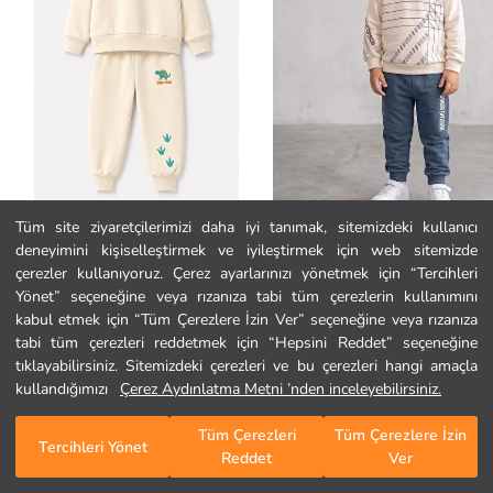
Tüm site ziyaretçilerimizi daha iyi tanımak, sitemizdeki kullanıcı
deneyimini kişiselleştirmek ve iyileştirmek için web sitemizde
Monila
Ege Bebek
Ana Sayfa
çerezler kullanıyoruz. Çerez ayarlarınızı yönetmek için “Tercihleri
Erkek Çocuk Dinozor Baskılı 3 İplik Kumaş Eşofman Takım
Yönet” seçeneğine veya rızanıza tabi tüm çerezlerin kullanımını
1.349,99 TL
749,90 TL
kabul etmek için “Tüm Çerezlere İzin Ver” seçeneğine veya rızanıza
Kategoriler
tabi tüm çerezleri reddetmek için “Hepsini Reddet” seçeneğine
tıklayabilirsiniz. Sitemizdeki çerezleri ve bu çerezleri hangi amaçla
Sepetim
1
/
645
kullandığımızı
Çerez Aydınlatma Metni ’nden inceleyebilirsiniz.
Tüm Çerezleri
Tüm Çerezlere İzin
Tercihleri Yönet
Reddet
Ver