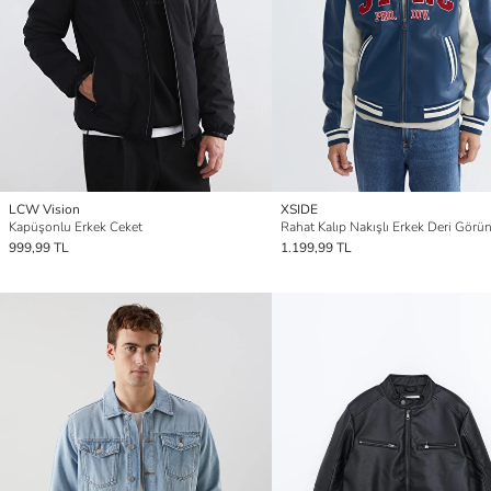
LCW Vision
XSIDE
Kapüşonlu Erkek Ceket
999,99 TL
1.199,99 TL