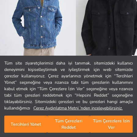
Tüm site ziyaretçilerimizi daha iyi tanımak, sitemizdeki kullanıcı
deneyimini kişiselleştirmek ve iyileştirmek için web sitemizde
LCW Jeans
SOUTHBLUE
Ana Sayfa
çerezler kullanıyoruz. Çerez ayarlarınızı yönetmek için “Tercihleri
Standart Kalıp Erkek Jean Ceket
Regular Fit Erkek Kaşe Gömlek Ceke
Yönet” seçeneğine veya rızanıza tabi tüm çerezlerin kullanımını
1.299,99 TL
649,99 TL
kabul etmek için “Tüm Çerezlere İzin Ver” seçeneğine veya rızanıza
Kategoriler
tabi tüm çerezleri reddetmek için “Hepsini Reddet” seçeneğine
tıklayabilirsiniz. Sitemizdeki çerezleri ve bu çerezleri hangi amaçla
Sepetim
1
/
1463
kullandığımızı
Çerez Aydınlatma Metni ’nden inceleyebilirsiniz.
Tüm Çerezleri
Tüm Çerezlere İzin
Tercihleri Yönet
Reddet
Ver