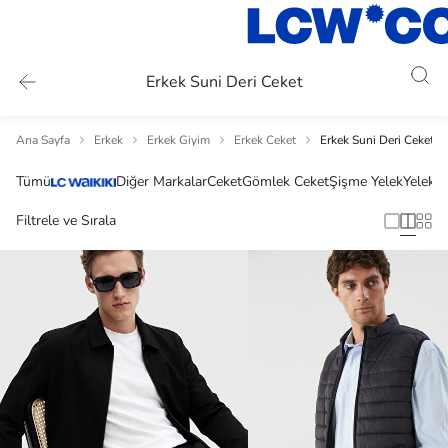
Erkek Suni Deri Ceket
Ana Sayfa
Erkek
Erkek Giyim
Erkek Ceket
Erkek Suni Deri Ceket
Tümü
Diğer Markalar
Ceket
Gömlek Ceket
Şişme Yelek
Yelek
D
Filtrele ve Sırala