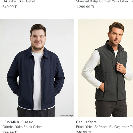
Dik Yaka Erkek Ceket
Standart Kalıp Gömlek Yaka Erkek C
649,99 TL
1.299,99 TL
LCWAIKIKI Classic
Genius Store
Gömlek Yaka Erkek Ceket
899,99 TL
746,99 TL