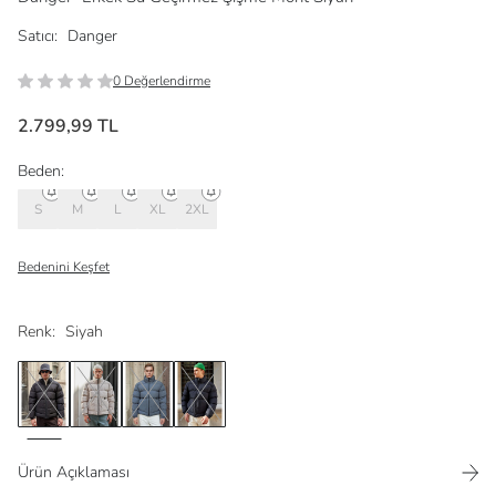
Satıcı:
Danger
0 Değerlendirme
2.799,99 TL
Beden:
S
M
L
XL
2XL
Bedenini Keşfet
Renk:
Siyah
Ürün Açıklaması