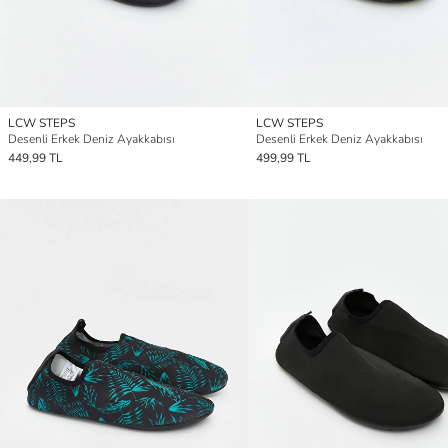
LCW STEPS
LCW STEPS
Desenli Erkek Deniz Ayakkabısı
Desenli Erkek Deniz Ayakkabısı
449,99 TL
499,99 TL