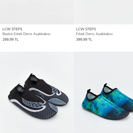
LCW STEPS
LCW STEPS
Baskılı Erkek Deniz Ayakkabısı
Erkek Deniz Ayakkabısı
299,99 TL
399,99 TL