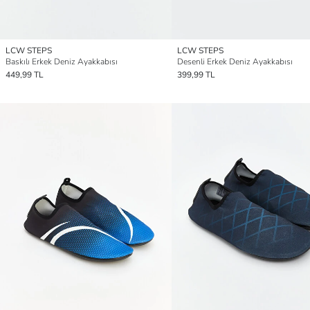
LCW STEPS
LCW STEPS
Baskılı Erkek Deniz Ayakkabısı
Desenli Erkek Deniz Ayakkabısı
449,99 TL
399,99 TL