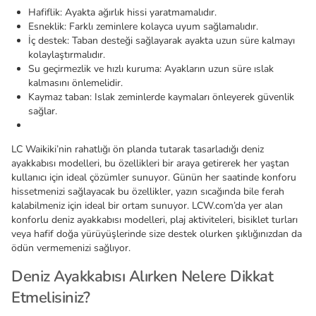
Hafiflik: Ayakta ağırlık hissi yaratmamalıdır.
Esneklik: Farklı zeminlere kolayca uyum sağlamalıdır.
İç destek: Taban desteği sağlayarak ayakta uzun süre kalmayı
kolaylaştırmalıdır.
Su geçirmezlik ve hızlı kuruma: Ayakların uzun süre ıslak
kalmasını önlemelidir.
Kaymaz taban: Islak zeminlerde kaymaları önleyerek güvenlik
sağlar.
LC Waikiki’nin rahatlığı ön planda tutarak tasarladığı deniz
ayakkabısı modelleri, bu özellikleri bir araya getirerek her yaştan
kullanıcı için ideal çözümler sunuyor. Günün her saatinde konforu
hissetmenizi sağlayacak bu özellikler, yazın sıcağında bile ferah
kalabilmeniz için ideal bir ortam sunuyor. LCW.com’da yer alan
konforlu deniz ayakkabısı modelleri, plaj aktiviteleri, bisiklet turları
veya hafif doğa yürüyüşlerinde size destek olurken şıklığınızdan da
ödün vermemenizi sağlıyor.
Deniz Ayakkabısı Alırken Nelere Dikkat
Etmelisiniz?