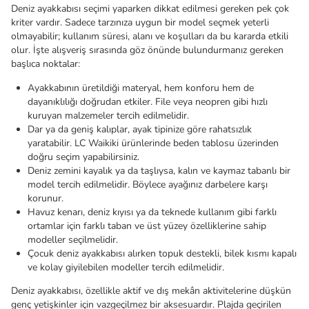
Deniz ayakkabısı seçimi yaparken dikkat edilmesi gereken pek çok
kriter vardır. Sadece tarzınıza uygun bir model seçmek yeterli
olmayabilir; kullanım süresi, alanı ve koşulları da bu kararda etkili
olur. İşte alışveriş sırasında göz önünde bulundurmanız gereken
başlıca noktalar:
Ayakkabının üretildiği materyal, hem konforu hem de
dayanıklılığı doğrudan etkiler. File veya neopren gibi hızlı
kuruyan malzemeler tercih edilmelidir.
Dar ya da geniş kalıplar, ayak tipinize göre rahatsızlık
yaratabilir. LC Waikiki ürünlerinde beden tablosu üzerinden
doğru seçim yapabilirsiniz.
Deniz zemini kayalık ya da taşlıysa, kalın ve kaymaz tabanlı bir
model tercih edilmelidir. Böylece ayağınız darbelere karşı
korunur.
Havuz kenarı, deniz kıyısı ya da teknede kullanım gibi farklı
ortamlar için farklı taban ve üst yüzey özelliklerine sahip
modeller seçilmelidir.
Çocuk deniz ayakkabısı alırken topuk destekli, bilek kısmı kapalı
ve kolay giyilebilen modeller tercih edilmelidir.
Deniz ayakkabısı, özellikle aktif ve dış mekân aktivitelerine düşkün
genç yetişkinler için vazgeçilmez bir aksesuardır. Plajda geçirilen