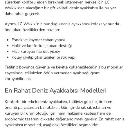
sürerken konforu elden bırakmak istemeyen herkes için LC
Waikiki’den alacağınız bir çift kaliteli deniz ayakkabısı ile bu yaz
daha rahat geçecek.
Ayrıca, LC Waikiki’nin sunduğu deniz ayakkabısı koleksiyonunda
öne çıkan özelliklerden bazıları:
Esnek ve kaymaz taban yapısı
Hafif ve konforlu iç taban desteği
Hızlı kuruyan file üst yüzey
Kolay giyilip çıkarılabilen pratik yapı
Tatiliniz boyunca güvenle ve keyifle kullanabileceğiniz bu modeller
sayesinde, stilinizden ödün vermeden ayak sağlığınızı
koruyabilirsiniz.
En Rahat Deniz Ayakkabısı Modelleri
Konforlu bir erkek deniz ayakkabısı, tatilinizi güzelleştiren en
önemli parçalardan biri olabilir. Gün içinde sık sık ıslanan ve
kuruyan bir ürün olduğu için, hem malzeme kalitesi hem de
ergonomik tasarımı dikkatle değerlendirmek gerekir. En rahat deniz
ayakkabısı modelleri, aşağıdaki özellikleri taşımalıdır: