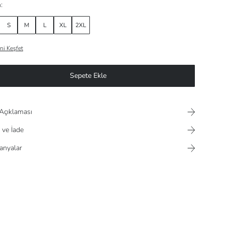
:
S
M
L
XL
2XL
ni Keşfet
Sepete Ekle
Açıklaması
 ve İade
nyalar