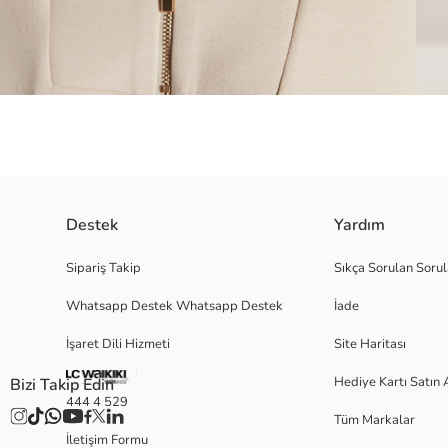
Destek
Yardım
Dik yaka kadın sweatshirt, interlok kumaştan üretilmiştir. Yakası fermuar
Sipariş Takip
Sıkça Sorulan Sorul
Whatsapp Destek Whatsapp Destek
İade
İşaret Dili Hizmeti
Site Haritası
S
Hediye Kartı Satın 
Bizi Takip Edin
444 4 529
Tüm Markalar
Ana Kumaş:
İletişim Formu
Menşei: