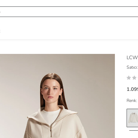
R
LCW 
Satıcı:
1.09
Renk: