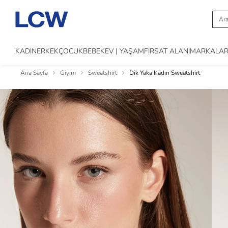
KADIN
ERKEK
ÇOCUK
BEBEK
EV | YAŞAM
FIRSAT ALANI
MARKALA
Ana Sayfa
Giyim
Sweatshirt
Dik Yaka Kadın Sweatshirt