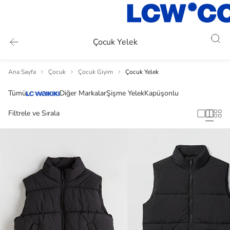
Çocuk Yelek
Ana Sayfa
Çocuk
Çocuk Giyim
Çocuk Yelek
Tümü
Diğer Markalar
Şişme Yelek
Kapüşonlu
Filtrele ve Sırala