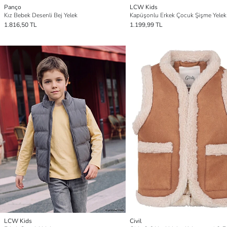
Panço
LCW Kids
Kız Bebek Desenli Bej Yelek
Kapüşonlu Erkek Çocuk Şişme Yelek
1.816,50 TL
1.199,99 TL
LCW Kids
Civil