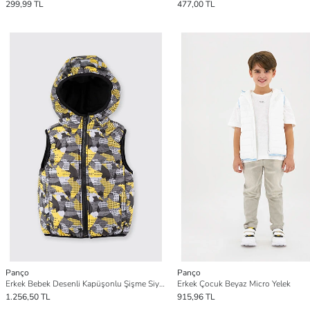
299,99 TL
477,00 TL
Panço
Panço
Erkek Bebek Desenli Kapüşonlu Şişme Siyah Yelek
Erkek Çocuk Beyaz Micro Yelek
1.256,50 TL
915,96 TL