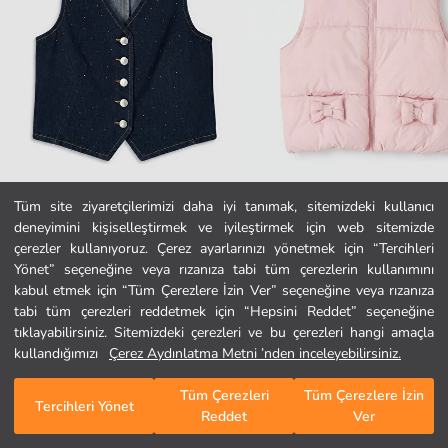
Tüm site ziyaretçilerimizi daha iyi tanımak, sitemizdeki kullanıcı
deneyimini kişiselleştirmek ve iyileştirmek için web sitemizde
LCW Kids
LCW Kids
Ana Sayfa
çerezler kullanıyoruz. Çerez ayarlarınızı yönetmek için “Tercihleri
Kız Çocuk Jean Yelek
Dik Yaka Kız Çocuk Şişme Yelek
Yönet” seçeneğine veya rızanıza tabi tüm çerezlerin kullanımını
499,99 TL
1.299,99 TL
kabul etmek için “Tüm Çerezlere İzin Ver” seçeneğine veya rızanıza
Kategoriler
tabi tüm çerezleri reddetmek için “Hepsini Reddet” seçeneğine
tıklayabilirsiniz. Sitemizdeki çerezleri ve bu çerezleri hangi amaçla
Sepetim
1
/
184
kullandığımızı
Çerez Aydınlatma Metni ’nden inceleyebilirsiniz.
Tüm Çerezleri
Tüm Çerezlere İzin
Tercihleri Yönet
Reddet
Ver