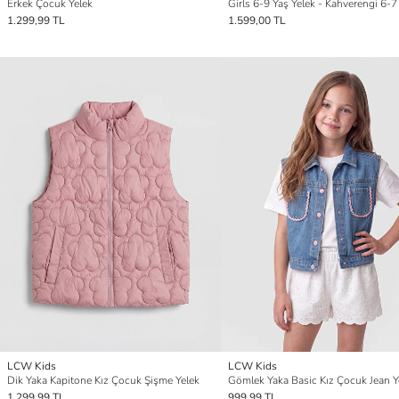
Erkek Çocuk Yelek
Girls 6-9 Yaş Yelek - Kahverengi 6-7
1.299,99 TL
1.599,00 TL
LCW Kids
LCW Kids
Dik Yaka Kapitone Kız Çocuk Şişme Yelek
Gömlek Yaka Basic Kız Çocuk Jean Y
1.299,99 TL
999,99 TL