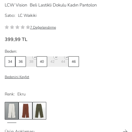
LCW Vision
Beli Lastikli Dokulu Kadın Pantolon
Satıcı:
LC Waikiki
7 Değerlendirme
399,99 TL
Beden:
34
36
38
40
42
44
46
Bedenini Keşfet
Renk:
Ekru
Ürün Açıklaması