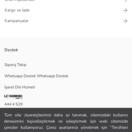
Kargo ve İade
Kampanyalar
Destek
Yüksek pamuk içerikli müslin kumaştan üretilmiş kadın pantolon, bol
Sipariş Takip
kalıplı, beli lastikli ve geniş paçalıdır.
Whatsapp Destek Whatsapp Destek
İşaret Dili Hizmeti
38
444 4 529
Tüm site ziyaretçilerimizi daha iyi tanımak, sitemizdeki kullanıcı
İletişim Formu
Ana Kumaş:
deneyimini kişiselleştirmek ve iyileştirmek için web sitemizde
Menşei:
444 4 529
çerezler kullanıyoruz. Çerez ayarlarınızı yönetmek için “Tercihleri
Satıcı: