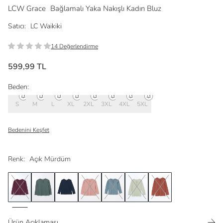
LCW Grace
Bağlamalı Yaka Nakışlı Kadın Bluz
Satıcı:
LC Waikiki
14 Değerlendirme
599,99 TL
Beden:
S
M
L
XL
2XL
3XL
4XL
5XL
Bedenini Keşfet
Renk:
Açık Mürdüm
Ürün Açıklaması