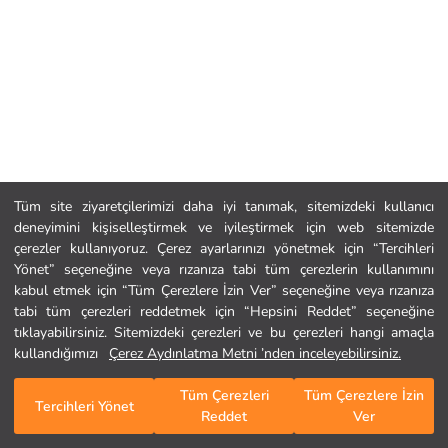
Tüm site ziyaretçilerimizi daha iyi tanımak, sitemizdeki kullanıcı
deneyimini kişiselleştirmek ve iyileştirmek için web sitemizde
çerezler kullanıyoruz. Çerez ayarlarınızı yönetmek için “Tercihleri
Yönet” seçeneğine veya rızanıza tabi tüm çerezlerin kullanımını
kabul etmek için “Tüm Çerezlere İzin Ver” seçeneğine veya rızanıza
tabi tüm çerezleri reddetmek için “Hepsini Reddet” seçeneğine
tıklayabilirsiniz. Sitemizdeki çerezleri ve bu çerezleri hangi amaçla
kullandığımızı
Çerez Aydınlatma Metni ’nden inceleyebilirsiniz.
Tüm Çerezleri
Tüm Çerezlere İzin
Tercihleri Yönet
Reddet
Ver